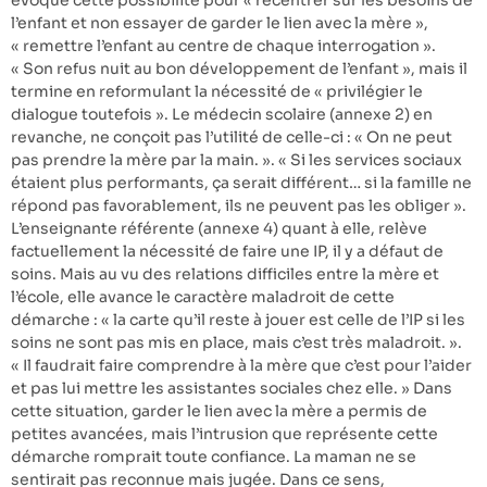
évoque cette possibilité pour « recentrer sur les besoins de
l’enfant et non essayer de garder le lien avec la mère »,
« remettre l’enfant au centre de chaque interrogation ».
« Son refus nuit au bon développement de l’enfant », mais il
termine en reformulant la nécessité de « privilégier le
dialogue toutefois ». Le médecin scolaire (annexe 2) en
revanche, ne conçoit pas l’utilité de celle-ci : « On ne peut
pas prendre la mère par la main. ». « Si les services sociaux
étaient plus performants, ça serait différent… si la famille ne
répond pas favorablement, ils ne peuvent pas les obliger ».
L’enseignante référente (annexe 4) quant à elle, relève
factuellement la nécessité de faire une IP, il y a défaut de
soins. Mais au vu des relations difficiles entre la mère et
l’école, elle avance le caractère maladroit de cette
démarche : « la carte qu’il reste à jouer est celle de l’IP si les
soins ne sont pas mis en place, mais c’est très maladroit. ».
« Il faudrait faire comprendre à la mère que c’est pour l’aider
et pas lui mettre les assistantes sociales chez elle. » Dans
cette situation, garder le lien avec la mère a permis de
petites avancées, mais l’intrusion que représente cette
démarche romprait toute confiance. La maman ne se
sentirait pas reconnue mais jugée. Dans ce sens,