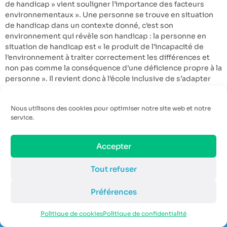
de handicap » vient souligner l’importance des facteurs
environnementaux ». Une personne se trouve en situation
de handicap dans un contexte donné, c’est son
environnement qui révèle son handicap : la personne en
situation de handicap est « le produit de l’incapacité de
l’environnement à traiter correctement les différences et
non pas comme la conséquence d’une déficience propre à la
personne ». Il revient donc à l’école inclusive de s’adapter
aux besoins de A. pour lui permettre d’accéder aux
apprentissages et d’être un élève engagé dans sa scolarité.
Nous utilisons des cookies pour optimiser notre site web et notre
En résumé, l’inclusion et l’intégration sont « deux
service.
conceptions distinctes qui engagent des orientations
d’actions différentes, dans un cas davantage centrées sur
les difficultés des élèves et les aides à leur apporter, et dans
Accepter
l’autre sur l’aménagement du fonctionnement pédagogique
pour permettre les apprentissages de tous » (Plaisance,
Tout refuser
2007, p. 161). » Or, comme nous allons l’envisager ci-
dessous, les équipes éducatives ont besoin d’être formées
Préférences
et accompagnées. Dans leur note de synthèse, les autrices
16
soulignent également la nécessité d’un travail coéducatif
Politique de cookies
Politique de confidentialité
avec les familles : « Berzin et al. (2007) soulignent, pour les