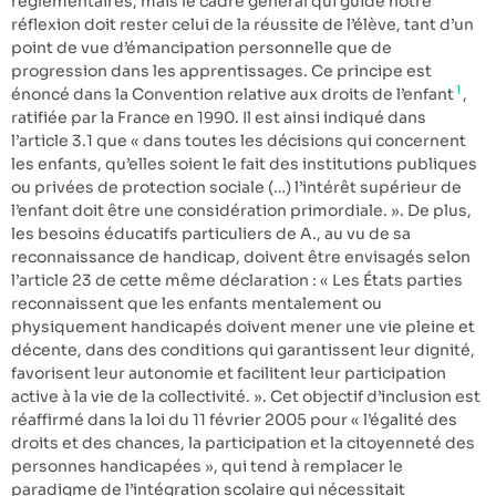
réglementaires, mais le cadre général qui guide notre
réflexion doit rester celui de la réussite de l’élève, tant d’un
point de vue d’émancipation personnelle que de
progression dans les apprentissages. Ce principe est
1
énoncé dans la Convention relative aux droits de l’enfant
,
ratifiée par la France en 1990. Il est ainsi indiqué dans
l’article 3.1 que « dans toutes les décisions qui concernent
les enfants, qu’elles soient le fait des institutions publiques
ou privées de protection sociale (…) l’intérêt supérieur de
l’enfant doit être une considération primordiale. ». De plus,
les besoins éducatifs particuliers de A., au vu de sa
reconnaissance de handicap, doivent être envisagés selon
l’article 23 de cette même déclaration : « Les États parties
reconnaissent que les enfants mentalement ou
physiquement handicapés doivent mener une vie pleine et
décente, dans des conditions qui garantissent leur dignité,
favorisent leur autonomie et facilitent leur participation
active à la vie de la collectivité. ». Cet objectif d’inclusion est
réaffirmé dans la loi du 11 février 2005 pour « l’égalité des
droits et des chances, la participation et la citoyenneté des
personnes handicapées », qui tend à remplacer le
paradigme de l’intégration scolaire qui nécessitait