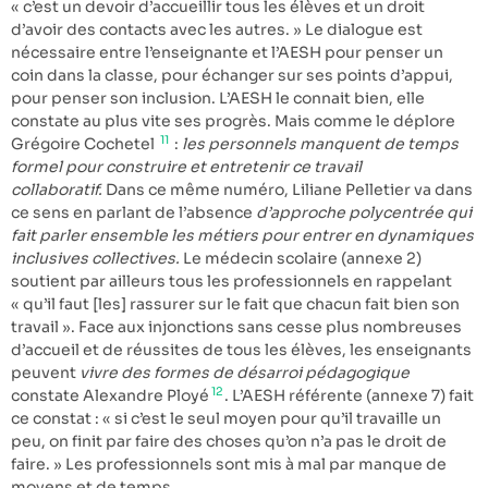
« c’est un devoir d’accueillir tous les élèves et un droit
d’avoir des contacts avec les autres. » Le dialogue est
nécessaire entre l’enseignante et l’AESH pour penser un
coin dans la classe, pour échanger sur ses points d’appui,
pour penser son inclusion. L’AESH le connait bien, elle
constate au plus vite ses progrès. Mais comme le déplore
11
Grégoire Cochetel
:
les personnels manquent de temps
formel pour construire et entretenir ce travail
collaboratif.
Dans ce même numéro, Liliane Pelletier va dans
ce sens en parlant de l’absence
d’approche polycentrée qui
fait parler ensemble les métiers pour entrer en dynamiques
inclusives collectives.
Le médecin scolaire (annexe 2)
soutient par ailleurs tous les professionnels en rappelant
« qu’il faut [les] rassurer sur le fait que chacun fait bien son
travail ». Face aux injonctions sans cesse plus nombreuses
d’accueil et de réussites de tous les élèves, les enseignants
peuvent
vivre des formes de désarroi pédagogique
12
constate Alexandre Ployé
. L’AESH référente (annexe 7) fait
ce constat : « si c’est le seul moyen pour qu’il travaille un
peu, on finit par faire des choses qu’on n’a pas le droit de
faire. » Les professionnels sont mis à mal par manque de
moyens et de temps.