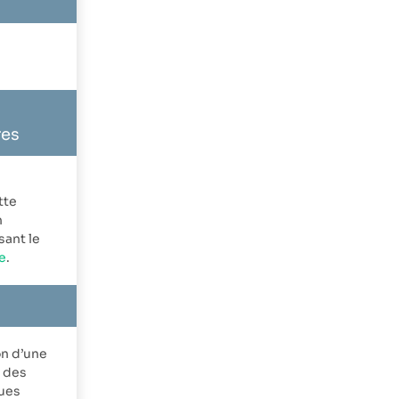
res
tte
n
sant le
e
.
on d’une
 des
ques