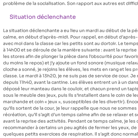
problème de la socialisation. Son rapport aux autres est diffic
Situation déclenchante
La situation déclenchante a eu lieu un mardi au début de la p
calme, en début d’après-midi. Pour rappel, en début d’après-
avec moi dans la classe car les petits sont au dortoir. Le tem
à 14h00 et se déroule de la manière suivante : avant la reprise
les stores afin de plonger la pièce dans l’obscurité pour favo
du moins le repos) et j’y ajoute un fond sonore (musique relaxa
cloche a sonné, je rejoins les élèves, les mets en rang et les 
classe. Le mardi à 13h20, je ne suis pas de service de cour. Je 
depuis 11h40, avant la cantine. Les élèves entrent un à un dans
déposé leur manteau dans le couloir, et chacun prend un tapi
sous le meuble des jeux, puis ils s’installent dans le coin de le
marchande et coin « jeux », susceptibles de les divertir). Enc
qu’ils sortent de la cour, je leur rappelle que nous ne sommes
récréation, qu’il s’agit d’un temps calme afin de se relaxer et 
avant la reprise des activités. Pendant ce temps calme, je les
recommander à certains un peu agités de fermer les yeux, de fai
quelques petits exercices de respiration. Il s’agit donc nor