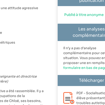
publication
e une attitude agressive
Publié à titre anonyme
Les analyses
le
complémentai
métriques
Il n’y a pas d’analyse
complémentaire pour ce
situation. Vous pouvez e
proposer une en remplis
formulaire en bas de pag
seignante et directrice
Télécharger
ière)
e a été rassemblée. Il y a
PDF - Socialisati
ccupations de la
élève présentant
es de Chloé, ses besoins,
troubles autisti