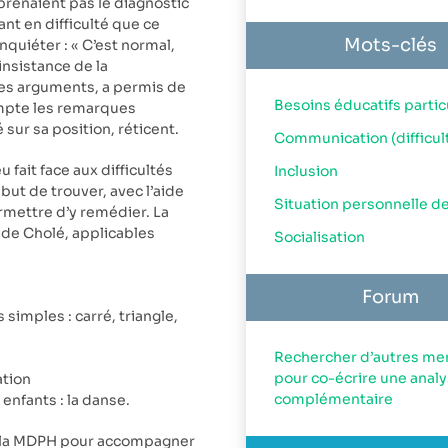
mprenaient pas le diagnostic
ant en difficulté que ce
Mots-clés
inquiéter : « C’est normal,
’insistance de la
ses arguments, a permis de
Besoins éducatifs partic
ompte les remarques
 sur sa position, réticent.
Communication (difficul
fait face aux difficultés
Inclusion
 but de trouver, avec l’aide
Situation personnelle de
rmettre d’y remédier. La
 de Cholé, applicables
Socialisation
Forum
imples : carré, triangle,
Rechercher d’autres m
pour co-écrire une anal
ation
complémentaire
 enfants : la danse.
e la MDPH pour accompagner