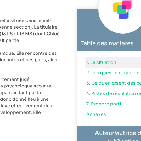
elle située dans le Val-
enne section). La titulaire
s (13 PS et 18 MS) dont Chloé
it partie.
Table des matières
unique. Elle rencontre des
nantes et ses pairs, ainsi
1. La situation
ortement jugé
3. Ce qu’en disent des c
a psychologue scolaire,
upantes tant par la
donc donné lieu à une
7. Prendre parti
relève effectivement des
éveloppement. Elle
Annexes
Auteur/autrice d