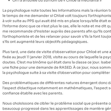
On l’a affublée du surnom de « Chloé la méchante »
La psychologue note toutes les informations mais la réunion tou
le temps de me demander si Chloé voit toujours l’orthophoni
à voir suite au PPS qui avait été mis en place lorsqu’elle était 
l’informe donc que ce n’est plus le cas, elle le note et me dit 
me recommande d’insister auprès des parents afin qu’ils cont
l’orthophoniste et de les relancer pour savoir s’ils la font toujo
s’ils ont augmenté leurs objectifs pédagogiques.
Plus tard, une date de visite d’observation pour Chloé et une a
fixée au jeudi 11 janvier 2018, visite au cours de laquelle la p
doutes. C’est ma binôme qui était dans la classe ce jour. Isabe
une fiche pour une demande de RASED. À ce jour, nous somme
la psychologue suite à sa visite d’observation pour complét
Des problématiques de différentes natures émergent donc dan
l’aspect didactique notamment en mathématiques, l’aspect soc
confiance établie avec les parents.
Nous choisissons de cibler le problème social que présente c
beaucoup progressé dans les apprentissages de manière géné