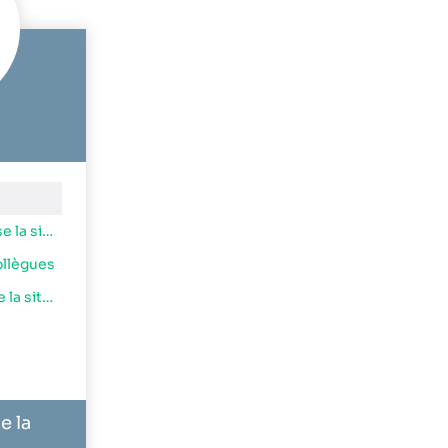
2. Les questions que pose la situation
ollègues
4. Pistes de résolution de la situation
e la