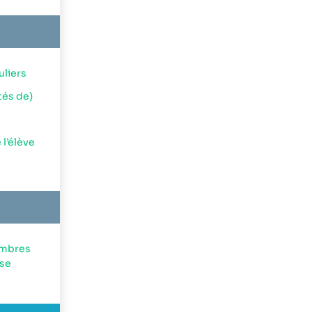
uliers
tés de)
 l’élève
embres
yse