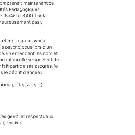
n comprenait maintenant ce
ivités Pédagogiques
e 16h45 à 17h00. Par la
alheureusement pas y
 A. et moi-même avons
la psychologue lors d’un
té. En entendant les nom et
me dit qu’elle se souvient de
 fait part de ses progrès, je
s le début d’année :
rd, griffe, tape, …)
rès gentil et respectueux
 agressive