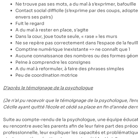
Ne trouve pas ses mots, a du mal à s’exprimer, bafouille
Contact social difficile (s’exprime par des coups, adopt
envers ses pairs)
Fuit le regard
A du mal à rester en place, s’agite
Dans la cour, joue toute seule, « rase » les murs
Ne se repère pas correctement dans l’espace de la feuil
Comptine numérique inexistante => ne connaît que 1
Aucune connaissance des nombres ou des formes géo
Peine à comprendre les consignes
A du mal à reformuler, à faire des phrases simples
Peu de coordination motrice
D’après le témoignage de la psychologue
(Je n’ai pu recevoir que le témoignage de la psychologue, l’en
Cécile ayant quitté l’école et cédé sa place en fin d’année dern
Suite au compte-rendu de la psychologue, une équipe éducativ
eu rencontre avec les parents afin de leur faire part des préo
professionnelle, leur expliquer les capacités et problématiqu