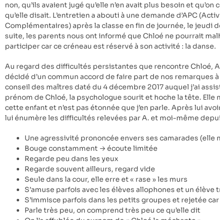
non, qu’ils avaient jugé qu’elle n’en avait plus besoin et qu’o
qu’elle disait. L’entretien a abouti à une demande d’APC (Act
Complémentaires) après la classe en fin de journée, le jeudi d
suite, les parents nous ont informé que Chloé ne pourrait m
participer car ce créneau est réservé à son activité : la danse.
Au regard des difficultés persistantes que rencontre Chloé,
décidé d’un commun accord de faire part de nos remarques à 
conseil des maîtres daté du 4 décembre 2017 auquel j’ai assis
prénom de Chloé, la psychologue sourit et hoche la tête. Elle 
cette enfant et n’est pas étonnée que j’en parle. Après lui avoir
lui énumère les difficultés relevées par A. et moi-même depui
Une agressivité prononcée envers ses camarades (elle mo
Bouge constamment → écoute limitée
Regarde peu dans les yeux
Regarde souvent ailleurs, regard vide
Seule dans la cour, elle erre et « rase » les murs
S’amuse parfois avec les élèves allophones et un élève t
S’immisce parfois dans les petits groupes et rejetée car
Parle très peu, on comprend très peu ce qu’elle dit