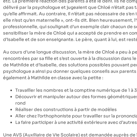
etc. La première réaction des parents a été le déni. Ils ne co
délivré par la psychologue et jugeaient que Chloé n’était pas t
qu’elle affirmait. Au contraire, il n’était pas nécessaire de s’en 
elle n’est qu’en maternelle », ont-ils dit. Bien heureusement, l
professionnelle, qui soulignait d’un exemple clair chacun de 
sensibiliser la mère de Chloé qui a accepté de prendre en c
d’Isabelle et de son enseignante. Le père, quant à lui, est resté
Au cours d’une longue discussion, la mère de Chloé a peu à peu 
rencontrées par sa fille et s’est ouverte à la discussion dans le
de Mathilde et d’Isabelle, des solutions possibles pouvant pe
psychologue a ainsi pu donner quelques conseils aux parents
également à Mathilde en classe avec la petite :
Travailler les nombres et la comptine numérique de 1 à 3
Découvrir et manipuler autour des formes géométriques s
rond
Réaliser des constructions à partir de modèles
Aller chez l’orthophoniste pour travailler sur la prononci
La faire participer à une activité extérieure avec d’autres
Une AVS (Auxiliaire de Vie Scolaire) est demandée auprès d