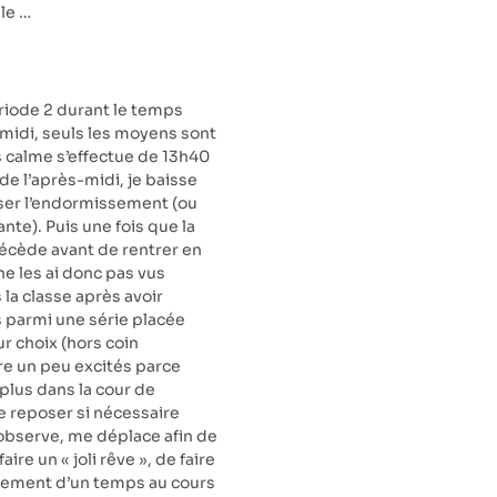
ile …
ériode 2 durant le temps
midi, seuls les moyens sont
ps calme s’effectue de 13h40
 de l’après-midi, je baisse
riser l’endormissement (ou
nte). Puis une fois que la
précède avant de rentrer en
ne les ai donc pas vus
 la classe après avoir
s parmi une série placée
ur choix (hors coin
ore un peu excités parce
 plus dans la cour de
se reposer si nécessaire
 observe, me déplace afin de
re un « joli rêve », de faire
malement d’un temps au cours