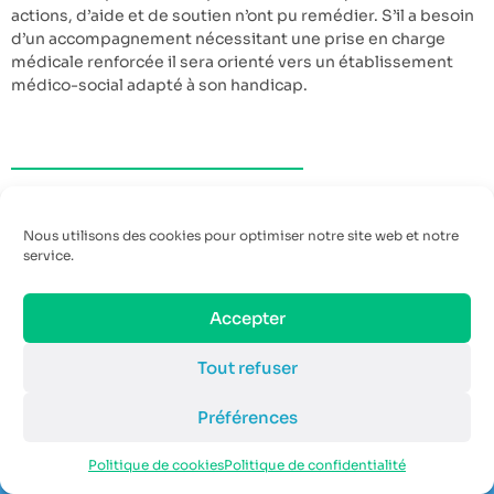
actions, d’aide et de soutien n’ont pu remédier. S’il a besoin
d’un accompagnement nécessitant une prise en charge
médicale renforcée il sera orienté vers un établissement
médico-social adapté à son handicap.
6. Pistes de résolution de la situation
Nous utilisons des cookies pour optimiser notre site web et notre
Comme nous l’avons vu dans les témoignages des acteurs
service.
éducatifs et dans l’analyse du cas pratique, trois obstacles
font principalement barrage à l’inclusion des élèves relevant
Accepter
du dispositif ULIS.
Tout refuser
Nous le rappelons, le premier obstacle concerne la mise en
œuvre d’un emploi du temps adapté pour les élèves du
dispositif, qui puisse réellement cohabiter au sein de deux
Préférences
classes, deux fonctionnements et deux enseignants
distincts, sans nuire à la flexibilité nécessaire au bon
Politique de cookies
Politique de confidentialité
fonctionnement d’une classe. Le second, concerne la