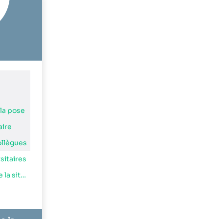
la pose
aire
ollègues
sitaires
6. Pistes de résolution de la situation