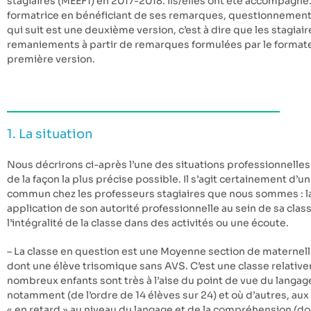
stagiaires (MEEF1) en 2017-2018. Ils/elles ont été accompagné
formatrice en bénéficiant de ses remarques, questionnements
qui suit est une deuxième version, c’est à dire que les stagia
remaniements à partir de remarques formulées par le formateu
première version.
1. La situation
Nous décrirons ci-après l’une des situations professionnelles 
de la façon la plus précise possible. Il s’agit certainement d’
commun chez les professeurs stagiaires que nous sommes : la
application de son autorité professionnelle au sein de sa class
l’intégralité de la classe dans des activités ou une écoute.
– La classe en question est une Moyenne section de maternel
dont une élève trisomique sans AVS. C’est une classe relati
nombreux enfants sont très à l’aise du point de vue du langag
notamment (de l’ordre de 14 élèves sur 24) et où d’autres, aux p
« en retard » au niveau du langage et de la compréhension (do