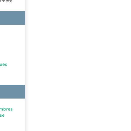
fermeté
gues
embres
yse