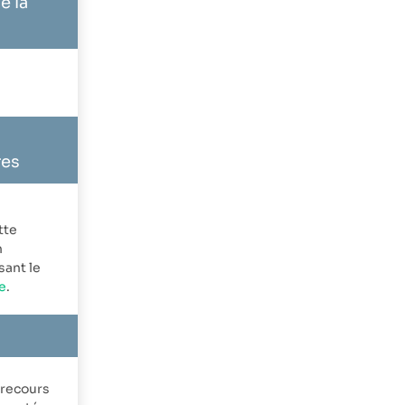
e la
res
tte
n
sant le
e
.
 recours