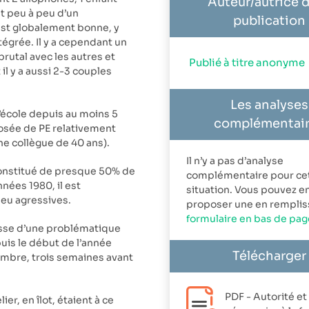
Auteur/autrice d
t peu à peu d’un
publication
est globalement bonne, y
tégrée. Il y a cependant un
brutal avec les autres et
Publié à titre anonyme
il y a aussi 2-3 couples
Les analyses
l’école depuis au moins 5
complémentai
posée de PE relativement
ne collègue de 40 ans).
Il n’y a pas d’analyse
 constitué de presque 50% de
complémentaire pour ce
nées 1980, il est
situation. Vous pouvez e
peu agressives.
proposer une en remplis
formulaire en bas de pag
gisse d’une problématique
puis le début de l’année
Télécharger
vembre, trois semaines avant
PDF - Autorité et
er, en îlot, étaient à ce