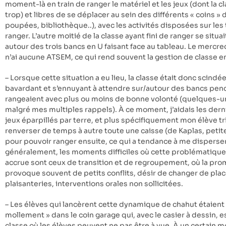
moment-là en train de ranger le matériel et les jeux (dont la cl
trop) et libres de se déplacer au sein des différents « coins » d
poupées, bibliothèque..), avec les activités disposées sur les 
ranger. L’autre moitié de la classe ayant fini de ranger se sit
autour des trois bancs en U faisant face au tableau. Le mercre
n’ai aucune ATSEM, ce qui rend souvent la gestion de classe e
– Lorsque cette situation a eu lieu, la classe était donc scind
bavardant et s’ennuyant à attendre sur/autour des bancs pen
rangeaient avec plus ou moins de bonne volonté (quelques-un
malgré mes multiples rappels). À ce moment, j’aidais les dern
jeux éparpillés par terre, et plus spécifiquement mon élève tr
renverser de temps à autre toute une caisse (de Kaplas, petit
pour pouvoir ranger ensuite, ce qui a tendance à me disperse
généralement, les moments difficiles où cette problématique 
accrue sont ceux de transition et de regroupement, où la prom
provoque souvent de petits conflits, désir de changer de pla
plaisanteries, interventions orales non sollicitées.
– Les élèves qui lancèrent cette dynamique de chahut étaient 
mollement » dans le coin garage qui, avec le casier à dessin, es
classe où les élèves peuvent ne pas être à vue. À un certain 