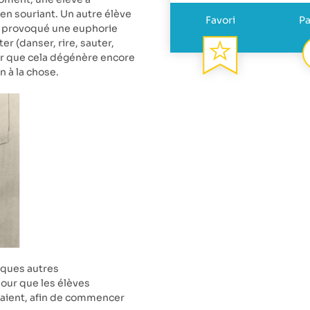
en souriant. Un autre élève
Favori
Pa
 a provoqué une euphorie
r (danser, rire, sauter,
eur que cela dégénère encore
n à la chose.
lques autres
pour que les élèves
daient, afin de commencer