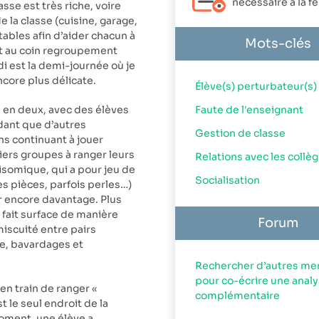
nécessaire à la 
asse est très riche, voire
e la classe (cuisine, garage,
tables afin d’aider chacun à
Mots-clés
uait au coin regroupement
di est la demi-journée où je
ncore plus délicate.
Élève(s) perturbateur(s)
ée en deux, avec des élèves
Faute de l'enseignant
dant que d’autres
Gestion de classe
s continuant à jouer
iers groupes à ranger leurs
Relations avec les collè
isomique, qui a pour jeu de
Socialisation
es pièces, parfois perles…)
r encore davantage. Plus
fait surface de manière
Forum
iscuité entre pairs
ce, bavardages et
Rechercher d’autres m
pour co-écrire une anal
en train de ranger «
complémentaire
t le seul endroit de la
moment, une élève a