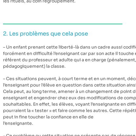
les rituels, au coin regroupement.
2. Les problèmes que cela pose
– Un enfant prenant cette liberté-là dans un cadre aussi codifi
forcément en difficulté l’enseignant car par son acte il touche
référent du professeur et adulte qui a en charge (pénalemen
pédagogiquement) la classe.
– Ces situations peuvent, à court terme et en un moment, décr
l’enseignant pour l’élève en question dans cette situation ainsi
Cela peut, au long terme, amener à un changement de point de
enseignant et engendrer chez eux des modifications de com
souhaitables. En effet, les élèves, voyant l’enseignante en dif
pourraient la « tester » et faire comme les autres. Cette répéti
peut in fine toucher la confiance en elle de
l’enseignante.
– Ce problème ou cette situation ne présente pas de réponse