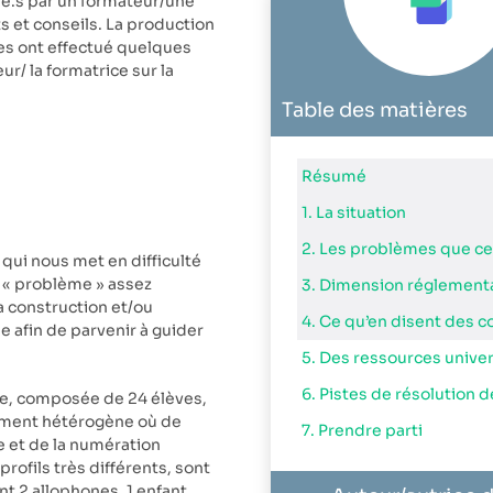
.e.s par un formateur/une
 et conseils. La production
ires ont effectué quelques
r/ la formatrice sur la
Table des matières
Résumé
1. La situation
2. Les problèmes que ce
qui nous met en difficulté
un « problème » assez
3. Dimension réglement
 construction et/ou
4. Ce qu’en disent des c
e afin de parvenir à guider
5. Des ressources univer
le, composée de 24 élèves,
vement hétérogène où de
7. Prendre parti
e et de la numération
rofils très différents, sont
nt 2 allophones, 1 enfant