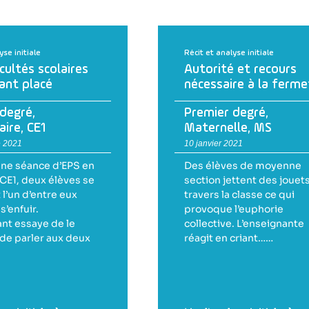
yse initiale
Récit et analyse initiale
icultés scolaires
Autorité et recours
ant placé
nécessaire à la ferm
 degré
,
Premier degré
,
aire
,
CE1
Maternelle
,
MS
 2021
10 janvier 2021
’une séance d’EPS en
Des élèves de moyenne
 CE1, deux élèves se
section jettent des jouets
 l’un d’entre eux
travers la classe ce qui
s’enfuir.
provoque l’euphorie
ant essaye de le
collective. L’enseignante
 de parler aux deux
réagit en criant……