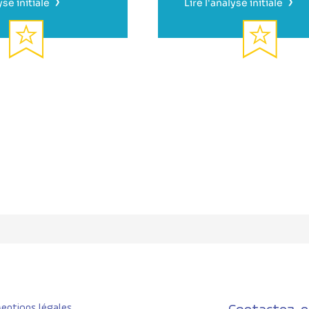
›
›
yse initiale
Lire l'analyse initiale
entions légales