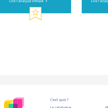
›
Lire l'analyse initiale
Lire l'anal
C’est quoi ?
Le catalogue
M