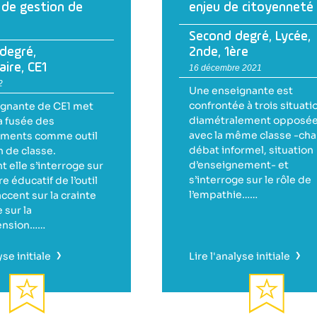
 de gestion de
enjeu de citoyenneté
Second degré
,
Lycée
,
 degré
,
2nde
,
1ère
aire
,
CE1
16 décembre 2021
2
Une enseignante est
confrontée à trois situati
gnante de CE1 met
diamétralement opposé
a fusée des
avec la même classe -cha
ments comme outil
débat informel, situation
n de classe.
d’enseignement- et
 elle s’interroge sur
s’interroge sur le rôle de
re éducatif de l’outil
l’empathie……
accent sur la crainte
 sur la
ension……
›
›
yse initiale
Lire l'analyse initiale