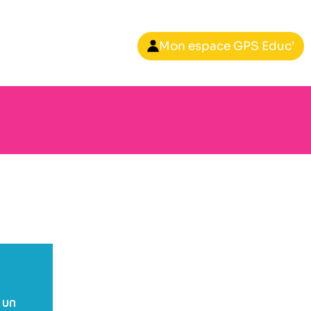
Mon espace GPS Educ'
 un