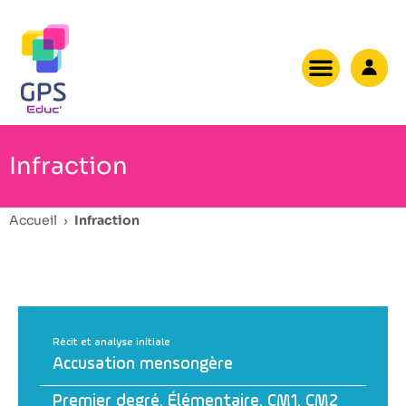
Infraction
Accueil
›
Infraction
Récit et analyse initiale
Accusation mensongère
Premier degré
,
Élémentaire
,
CM1
,
CM2